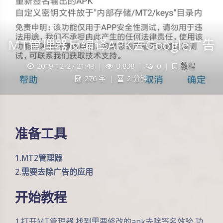
MT管理器反编译APK去Google广告
2019-12-27 21:48
|
3,838
|
0
|
教程
276 字
|
2 分钟
准备工具
1.MT2管理器
2.需要去除广告的应用
开始教程
1.打开MT管理器 找到需要修改的apk去除签名效验 功