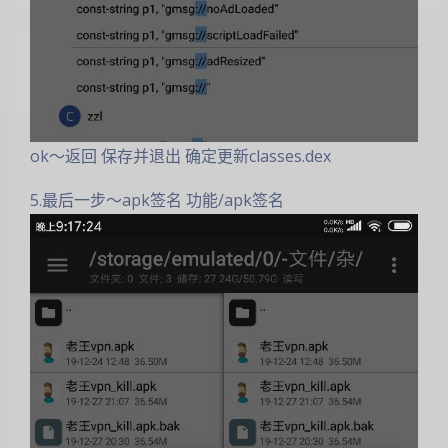
ok～返回 保存并退出 确定更新classes.dex
5.最后一步～apk签名 功能/apk签名
夜间模式
Sans Serif
Serif
浅阴影
深阴影
关闭
日落
暗化
灰度