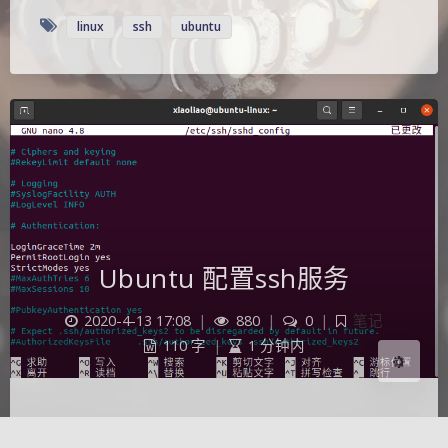
linux
ssh
ubuntu
夜间模式
Sans Serif
Serif
浅阴影
深阴影
Ubuntu 配置ssh服务
关闭
日落
暗化
灰度
2020-4-13 17:08
|
880
|
0
|
笔记
110 字
|
1 分钟内
ssh命令用于远程登录上Linux主机。 常用格式：