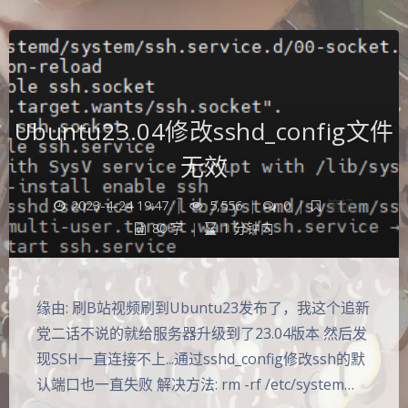
Ubuntu23.04修改sshd_config文件
无效
2023-4-24 19:47
|
5,556
|
0
|
笔记
80 字
|
1 分钟内
缘由: 刷B站视频刷到Ubuntu23发布了，我这个追新
党二话不说的就给服务器升级到了23.04版本 然后发
现SSH一直连接不上...通过sshd_config修改ssh的默
认端口也一直失败 解决方法: rm -rf /etc/system…