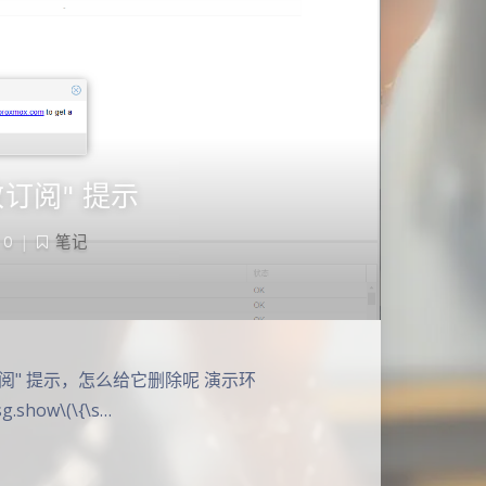
效订阅" 提示
0
|
笔记
夜间模式
Sans Serif
Serif
订阅" 提示，怎么给它删除呢 演示环
浅阴影
深阴影
.show\(\{\s…
关闭
日落
暗化
灰度