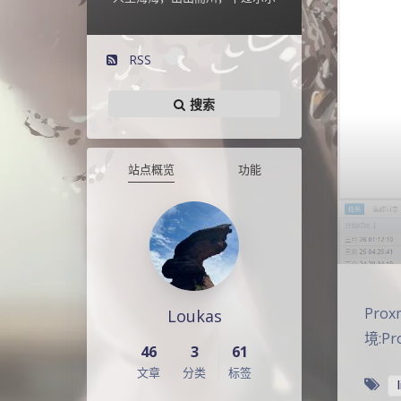
RSS
搜索
站点概览
功能
Pro
Loukas
境:Pr
46
3
61
文章
分类
标签