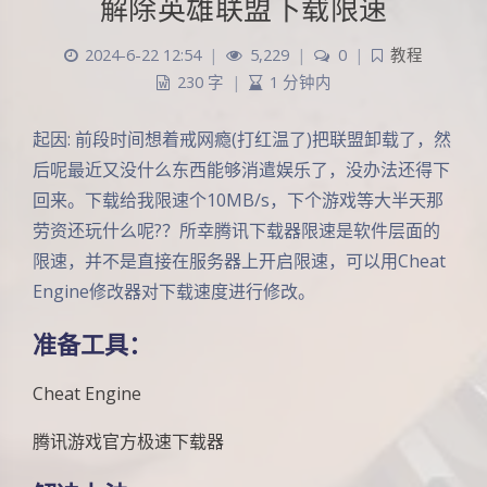
解除英雄联盟下载限速
2024-6-22 12:54
|
5,229
|
0
|
教程
230 字
|
1 分钟内
起因: 前段时间想着戒网瘾(打红温了)把联盟卸载了，然
后呢最近又没什么东西能够消遣娱乐了，没办法还得下
回来。下载给我限速个10MB/s，下个游戏等大半天那
劳资还玩什么呢?？所幸腾讯下载器限速是软件层面的
限速，并不是直接在服务器上开启限速，可以用Cheat
Engine修改器对下载速度进行修改。
准备工具：
Cheat Engine
腾讯游戏官方极速下载器