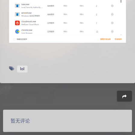
lol
夜间模式
Sans Serif
Serif
浅阴影
深阴影
豆
关闭
日落
暗化
灰度
暂无评论