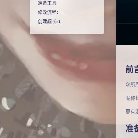
准备工具:
修改流程：
创建超长id
前言
众所
昵称
那有
准