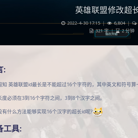
英雄联盟修改超长
2022-4-30 17:15
|
6,804
|
321 字
|
2 分钟
:
周知 英雄联盟id最长是不能超过16个字符的，其中英文和符号
长度必须在3到16个字符之间，3到8个汉字之间。
没有什么方法能够实现16个汉字的超长id呢?
备工具: