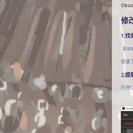
Obsi
修
1.
英雄联
目录
2.
打开O