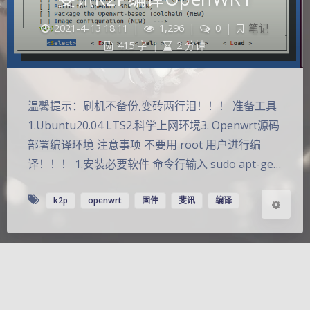
2021-4-13 18:11
|
1,296
|
0
|
笔记
夜间模式
415 字
|
2 分钟
Sans Serif
Serif
温馨提示：刷机不备份,变砖两行泪！！！ 准备工具
浅阴影
深阴影
1.Ubuntu20.04 LTS2.科学上网环境3. Openwrt源码
部署编译环境 注意事项 不要用 root 用户进行编
关闭
日落
暗化
灰度
译！！！ 1.安装必要软件 命令行输入 sudo apt-ge…
k2p
openwrt
固件
斐讯
编译
©
2026
Loukas Blog
Theme
Argon
页面加载耗时 0.320 秒 | 数据库查询 71 次 | 消耗 6.22MB 内